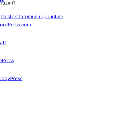
eş
lazım?
Destek forumunu görüntüle
ordPress.com
↗
att
↗
bPress
↗
uddyPress
↗