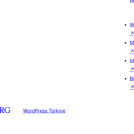
B
W
M
b
B
WordPress Türkiye