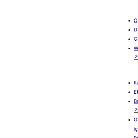
Ö
D
Ge
W
Ka
Et
B
G
iç