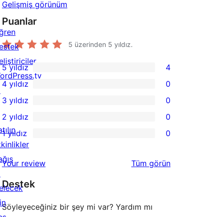
Gelişmiş görünüm
Puanlar
ğren
5 üzerinden
5
yıldız.
estek
liştiriciler
5 yıldız
4
4
ordPress.tv
4 yıldız
0
5
↗
0
3 yıldız
0
yıldızlı
4
0
2 yıldız
0
inceleme
yıldızlı
3
0
tılın
1 yıldız
0
inceleme
yıldızlı
2
0
kinlikler
inceleme
yıldızlı
1
ağış
değerlendirmeleri
Your review
Tüm
görün
inceleme
yıldızlı
↗
Destek
inceleme
elecek
in
Söyleyeceğiniz bir şey mi var? Yardım mı