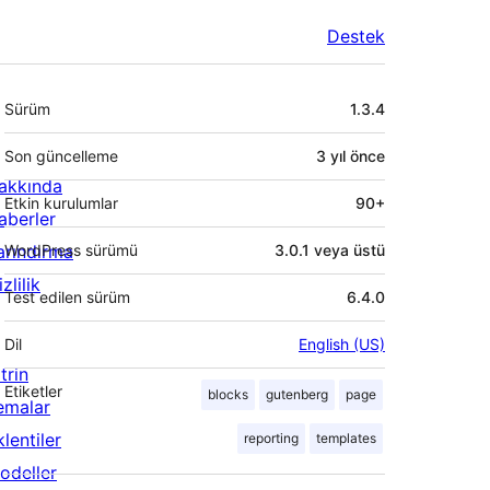
Destek
Meta
Sürüm
1.3.4
Son güncelleme
3 yıl
önce
akkında
Etkin kurulumlar
90+
aberler
arındırma
WordPress sürümü
3.0.1 veya üstü
zlilik
Test edilen sürüm
6.4.0
Dil
English (US)
trin
Etiketler
blocks
gutenberg
page
emalar
lentiler
reporting
templates
odeller