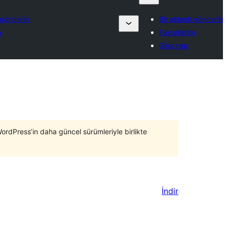
i gönderin
Bir eklenti gönderin
m
Favorilerim
Giriş yap
WordPress’in daha güncel sürümleriyle birlikte
İndir