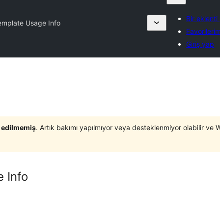
Bir eklent
mplate Usage Info
Favorileri
Giriş yap
t edilmemiş
. Artık bakımı yapılmıyor veya desteklenmiyor olabilir ve 
 Info