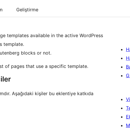
um
Geliştirme
page templates available in the active WordPress
s template.
H
Gutenberg blocks or not.
H
st of pages that use a specific template.
B
Gi
iler
dır. Aşağıdaki kişiler bu eklentiye katkıda
Vi
T
Ek
M