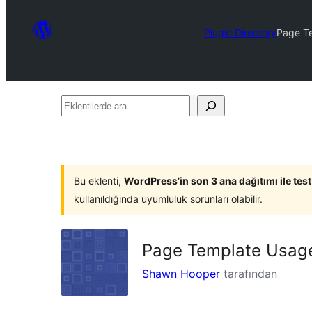
Plugin Directory
Page Te
Eklentilerde
ara
Bu eklenti,
WordPress’in son 3 ana dağıtımı ile tes
kullanıldığında uyumluluk sorunları olabilir.
Page Template Usage
Shawn Hooper
tarafından