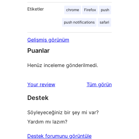
Etiketler
chrome
Firefox
push
push notifications
safari
Gelişmiş görünüm
Puanlar
Henüz inceleme gönderilmedi.
değerlendirmeleri
Your review
Tüm
görün
Destek
Söyleyeceğiniz bir şey mi var?
Yardım mı lazım?
Destek forumunu görüntüle