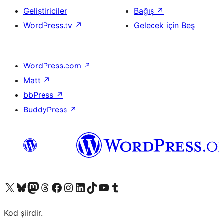
Geliştiriciler
Bağış
↗
WordPress.tv
↗
Gelecek için Beş
WordPress.com
↗
Matt
↗
bbPress
↗
BuddyPress
↗
X (eski Twitter) hesabımıza bakın
Bluesky hesabımızı ziyaret edin
Mastodon hesabımızı ziyaret edin
Threads hesabımızı ziyaret edin
Facebook sayfamızı ziyaret edin
Instagram hesabımızı ziyaret edin
LinkedIn hesabımızı ziyaret edin
TikTok hesabımızı ziyaret edin
YouTube kanalımızı ziyaret edin
Tumblr hesabımızı ziyaret edin
Kod şiirdir.