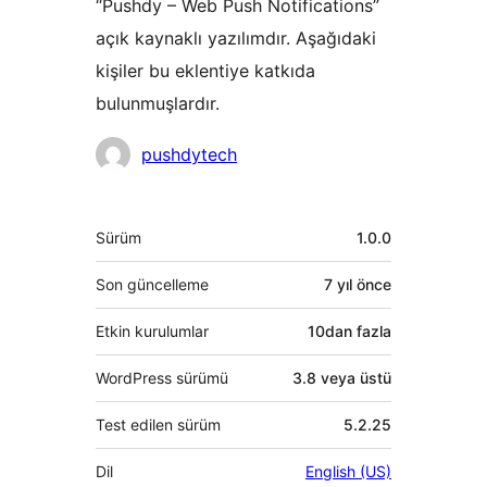
“Pushdy – Web Push Notifications”
açık kaynaklı yazılımdır. Aşağıdaki
kişiler bu eklentiye katkıda
bulunmuşlardır.
Katkıda
pushdytech
bulunanlar
Meta
Sürüm
1.0.0
Son güncelleme
7 yıl
önce
Etkin kurulumlar
10dan fazla
WordPress sürümü
3.8 veya üstü
Test edilen sürüm
5.2.25
Dil
English (US)