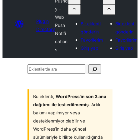
Pushd
y –
Web
Plugin
Bir eklenti
Bir eklenti
Push
Directory
gönderin
gönderin
Notifi
Favorilerim
Favorilerim
cation
Giriş yap
Giriş yap
s
Eklentilerde
ara
Bu eklenti,
WordPress’in son 3 ana
dağıtımı ile test edilmemiş
. Artık
bakımı yapılmıyor veya
desteklenmiyor olabilir ve
WordPress’in daha güncel
sürümleriyle birlikte kullanıldığında