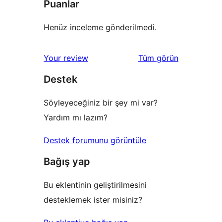
Puanlar
Henüz inceleme gönderilmedi.
değerlendirmeleri
Your review
Tüm
görün
Destek
Söyleyeceğiniz bir şey mi var?
Yardım mı lazım?
Destek forumunu görüntüle
Bağış yap
Bu eklentinin geliştirilmesini
desteklemek ister misiniz?