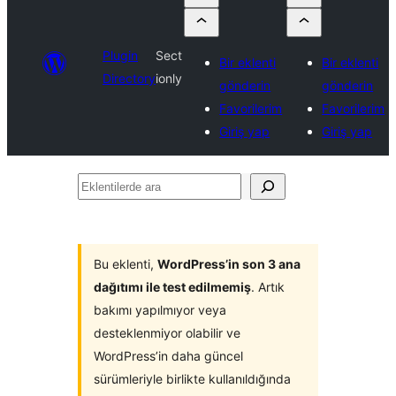
Plugin
Sect
Bir eklenti
Bir eklenti
Directory
ionly
gönderin
gönderin
Favorilerim
Favorilerim
Giriş yap
Giriş yap
Eklentilerde
ara
Bu eklenti,
WordPress’in son 3 ana
dağıtımı ile test edilmemiş
. Artık
bakımı yapılmıyor veya
desteklenmiyor olabilir ve
WordPress’in daha güncel
sürümleriyle birlikte kullanıldığında