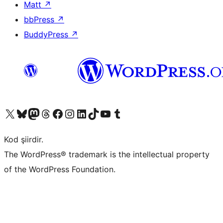
Matt
↗
bbPress
↗
BuddyPress
↗
X (eski Twitter) hesabımıza bakın
Bluesky hesabımızı ziyaret edin
Mastodon hesabımızı ziyaret edin
Threads hesabımızı ziyaret edin
Facebook sayfamızı ziyaret edin
Instagram hesabımızı ziyaret edin
LinkedIn hesabımızı ziyaret edin
TikTok hesabımızı ziyaret edin
YouTube kanalımızı ziyaret edin
Tumblr hesabımızı ziyaret edin
Kod şiirdir.
The WordPress® trademark is the intellectual property
of the WordPress Foundation.