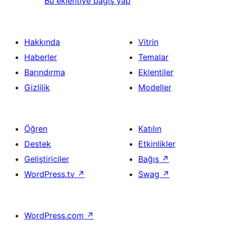
Bu eklentiye bağış yap
Hakkında
Vitrin
Haberler
Temalar
Barındırma
Eklentiler
Gizlilik
Modeller
Öğren
Katılın
Destek
Etkinlikler
Geliştiriciler
Bağış
↗
WordPress.tv
↗
Swag
↗
WordPress.com
↗