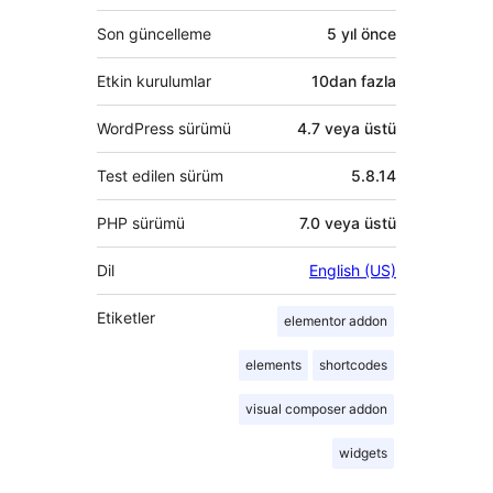
Son güncelleme
5 yıl
önce
Etkin kurulumlar
10dan fazla
WordPress sürümü
4.7 veya üstü
Test edilen sürüm
5.8.14
PHP sürümü
7.0 veya üstü
Dil
English (US)
Etiketler
elementor addon
elements
shortcodes
visual composer addon
widgets