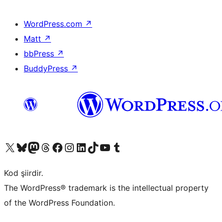
WordPress.com
↗
Matt
↗
bbPress
↗
BuddyPress
↗
X (eski Twitter) hesabımıza bakın
Bluesky hesabımızı ziyaret edin
Mastodon hesabımızı ziyaret edin
Threads hesabımızı ziyaret edin
Facebook sayfamızı ziyaret edin
Instagram hesabımızı ziyaret edin
LinkedIn hesabımızı ziyaret edin
TikTok hesabımızı ziyaret edin
YouTube kanalımızı ziyaret edin
Tumblr hesabımızı ziyaret edin
Kod şiirdir.
The WordPress® trademark is the intellectual property
of the WordPress Foundation.