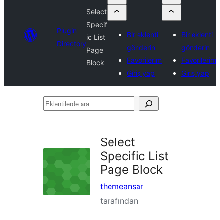
Select
Specif
Plugin
Bir eklenti
Bir eklenti
ic List
Directory
gönderin
gönderin
Page
Favorilerim
Favorilerim
Block
Giriş yap
Giriş yap
Eklentilerde
ara
Select
Specific List
Page Block
themeansar
tarafından