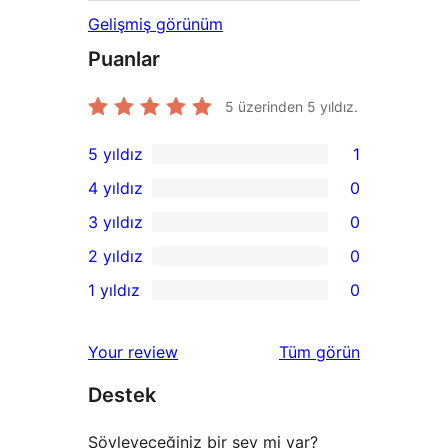
Gelişmiş görünüm
Puanlar
5 üzerinden
5
yıldız.
5 yıldız
1
1
4 yıldız
0
5
0
3 yıldız
0
yıldızlı
4
0
2 yıldız
0
inceleme
yıldızlı
3
0
1 yıldız
0
inceleme
yıldızlı
2
0
inceleme
yıldızlı
1
değerlendirmeleri
Your review
Tüm
görün
inceleme
yıldızlı
Destek
inceleme
Söyleyeceğiniz bir şey mi var?