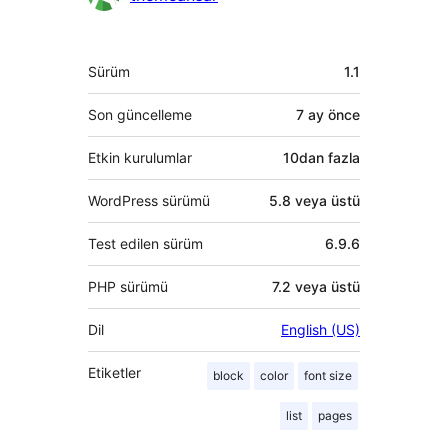
bulunanlar
Meta
Sürüm
1.1
Son güncelleme
7 ay
önce
Etkin kurulumlar
10dan fazla
WordPress sürümü
5.8 veya üstü
Test edilen sürüm
6.9.6
PHP sürümü
7.2 veya üstü
Dil
English (US)
Etiketler
block
color
font size
list
pages