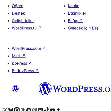
Öğren
Katılın
Destek
Etkinlikler
Geliştiriciler
Bağış
↗
WordPress.tv
↗
Gelecek için Beş
WordPress.com
↗
Matt
↗
bbPress
↗
BuddyPress
↗
X (eski Twitter) hesabımıza bakın
Bluesky hesabımızı ziyaret edin
Mastodon hesabımızı ziyaret edin
Threads hesabımızı ziyaret edin
Facebook sayfamızı ziyaret edin
Instagram hesabımızı ziyaret edin
LinkedIn hesabımızı ziyaret edin
TikTok hesabımızı ziyaret edin
YouTube kanalımızı ziyaret edin
Tumblr hesabımızı ziyaret edin