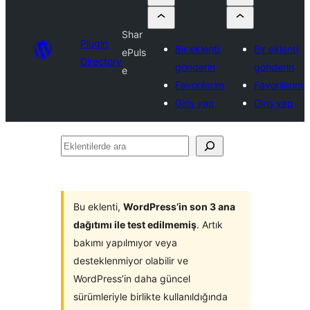
Shar
Plugin
Bir eklenti
Bir eklenti
ePuls
Directory
gönderin
gönderin
e
Favorilerim
Favorilerim
Giriş yap
Giriş yap
Eklentilerde
ara
Bu eklenti,
WordPress’in son 3 ana
dağıtımı ile test edilmemiş
. Artık
bakımı yapılmıyor veya
desteklenmiyor olabilir ve
WordPress’in daha güncel
sürümleriyle birlikte kullanıldığında