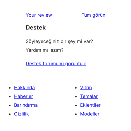
0
inceleme
yıldızlı
1
değerlendirmeleri
Your review
Tüm
görün
inceleme
yıldızlı
Destek
inceleme
Söyleyeceğiniz bir şey mi var?
Yardım mı lazım?
Destek forumunu görüntüle
Hakkında
Vitrin
Haberler
Temalar
Barındırma
Eklentiler
Gizlilik
Modeller