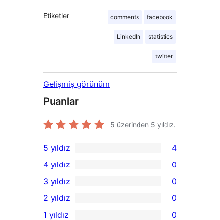
Etiketler
comments
facebook
LinkedIn
statistics
twitter
Gelişmiş görünüm
Puanlar
5 üzerinden
5
yıldız.
5 yıldız
4
4
4 yıldız
0
5
0
3 yıldız
0
yıldızlı
4
0
2 yıldız
0
inceleme
yıldızlı
3
0
1 yıldız
0
inceleme
yıldızlı
2