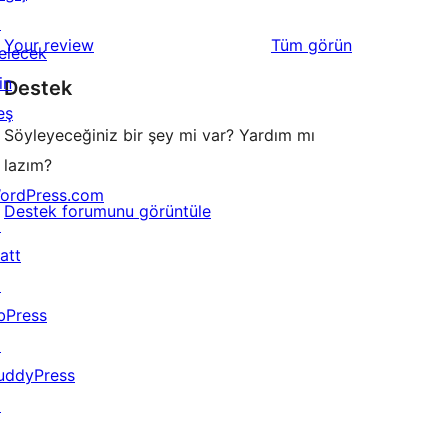
inceleme
yıldızlı
↗
1
değerlendirmeleri
Your review
Tüm
görün
inceleme
elecek
yıldızlı
in
Destek
inceleme
eş
Söyleyeceğiniz bir şey mi var? Yardım mı
lazım?
ordPress.com
Destek forumunu görüntüle
↗
att
↗
bPress
↗
uddyPress
↗