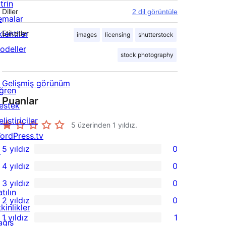
trin
Diller
2 dil görüntüle
emalar
lentiler
Etiketler
images
licensing
shutterstock
odeller
stock photography
Gelişmiş görünüm
ğren
Puanlar
estek
liştiriciler
5 üzerinden
1
yıldız.
ordPress.tv
5 yıldız
0
↗
0
4 yıldız
0
5
0
3 yıldız
0
yıldızlı
4
0
tılın
2 yıldız
0
inceleme
yıldızlı
3
0
kinlikler
1 yıldız
1
inceleme
yıldızlı
2
ağış
1