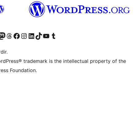
akın
ziyaret edin
odon hesabımızı ziyaret edin
Threads hesabımızı ziyaret edin
Facebook sayfamızı ziyaret edin
Instagram hesabımızı ziyaret edin
LinkedIn hesabımızı ziyaret edin
TikTok hesabımızı ziyaret edin
YouTube kanalımızı ziyaret edin
Tumblr hesabımızı ziyaret edin
dir.
rdPress® trademark is the intellectual property of the
ess Foundation.