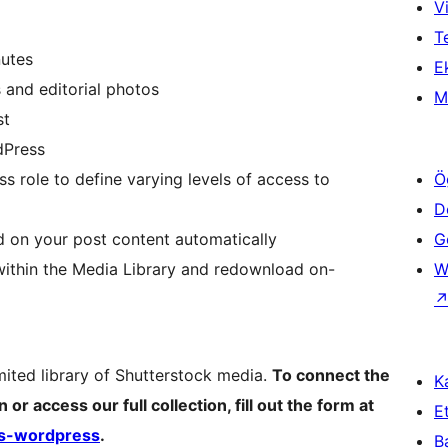
Vi
T
nutes
Ek
 and editorial photos
M
st
dPress
s role to define varying levels of access to
Ö
D
on your post content automatically
Ge
within the Media Library and redownload on-
W
mited library of Shutterstock media.
To connect the
Ka
r access our full collection, fill out the form at
Et
ns-wordpress
.
B