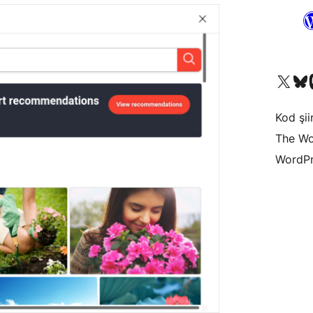
X (eski Twitter) hesabımıza b
Bluesky hesabımızı 
Mast
Kod şiir
The Wo
WordPr