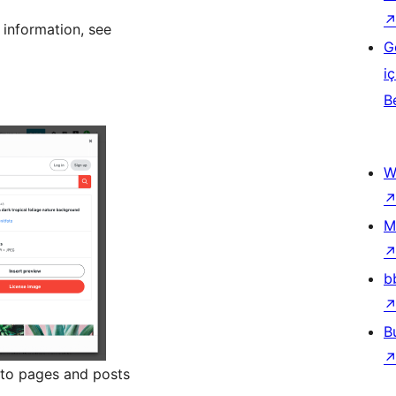
 information, see
G
iç
B
W
M
b
B
nto pages and posts