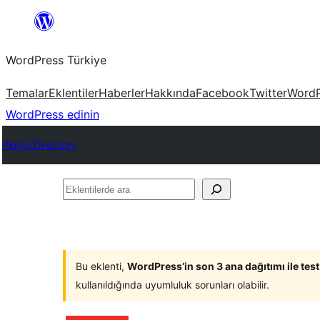
İçeriğe
geç
WordPress Türkiye
Temalar
Eklentiler
Haberler
Hakkında
Facebook
Twitter
WordP
WordPress edinin
Plugin Directory
Eklentilerde
ara
Bu eklenti,
WordPress’in son 3 ana dağıtımı ile tes
kullanıldığında uyumluluk sorunları olabilir.