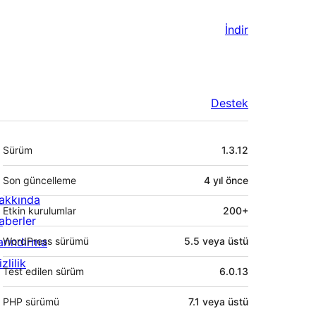
İndir
Destek
Meta
Sürüm
1.3.12
Son güncelleme
4 yıl
önce
akkında
Etkin kurulumlar
200+
aberler
arındırma
WordPress sürümü
5.5 veya üstü
zlilik
Test edilen sürüm
6.0.13
PHP sürümü
7.1 veya üstü