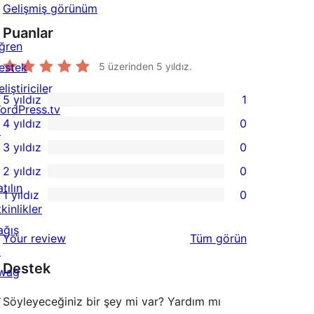
Gelişmiş görünüm
Puanlar
ğren
estek
5 üzerinden
5
yıldız.
liştiriciler
5 yıldız
1
1
ordPress.tv
4 yıldız
0
5
↗
0
3 yıldız
0
yıldızlı
4
0
2 yıldız
0
inceleme
yıldızlı
3
0
tılın
1 yıldız
0
inceleme
yıldızlı
2
0
kinlikler
inceleme
yıldızlı
1
ağış
değerlendirmeleri
Your review
Tüm
görün
inceleme
yıldızlı
↗
Destek
inceleme
wag
↗
Söyleyeceğiniz bir şey mi var? Yardım mı