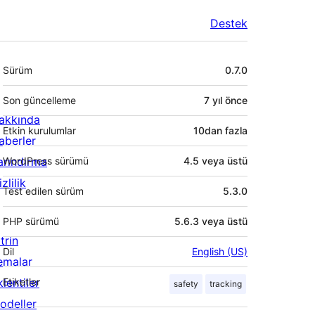
Destek
Meta
Sürüm
0.7.0
Son güncelleme
7 yıl
önce
akkında
Etkin kurulumlar
10dan fazla
aberler
arındırma
WordPress sürümü
4.5 veya üstü
zlilik
Test edilen sürüm
5.3.0
PHP sürümü
5.6.3 veya üstü
trin
Dil
English (US)
emalar
lentiler
Etiketler
safety
tracking
odeller