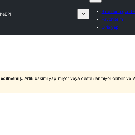
Bir eklenti gönde
heEPI
Favorilerim
Giriş yap
t edilmemiş
. Artık bakımı yapılmıyor veya desteklenmiyor olabilir ve 