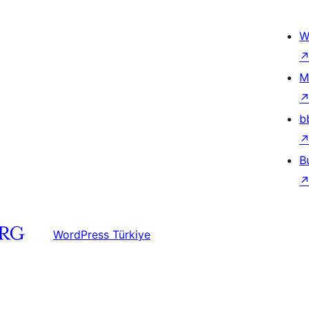
W
M
b
B
WordPress Türkiye