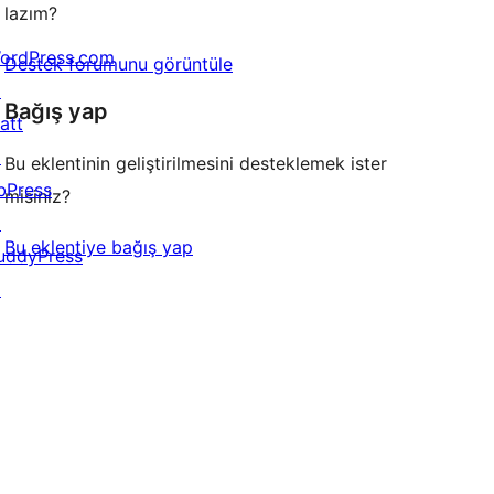
lazım?
ordPress.com
Destek forumunu görüntüle
↗
Bağış yap
att
↗
Bu eklentinin geliştirilmesini desteklemek ister
bPress
misiniz?
↗
Bu eklentiye bağış yap
uddyPress
↗