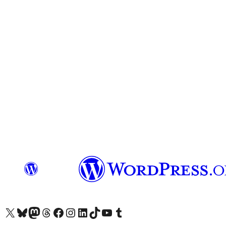
X (eski Twitter) hesabımıza bakın
Bluesky hesabımızı ziyaret edin
Mastodon hesabımızı ziyaret edin
Threads hesabımızı ziyaret edin
Facebook sayfamızı ziyaret edin
Instagram hesabımızı ziyaret edin
LinkedIn hesabımızı ziyaret edin
TikTok hesabımızı ziyaret edin
YouTube kanalımızı ziyaret edin
Tumblr hesabımızı ziyaret edin