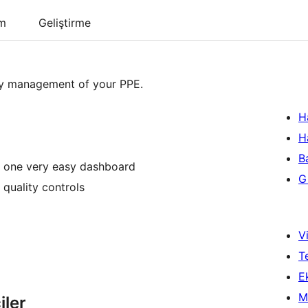
um
Geliştirme
ily management of your PPE.
H
H
B
on one very easy dashboard
Gi
r quality controls
Vi
T
Ek
M
iler