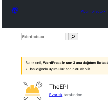
Plugin Directory
T
Eklentilerde
ara
Bu eklenti,
WordPress’in son 3 ana dağıtımı ile tes
kullanıldığında uyumluluk sorunları olabilir.
TheEPI
Evarisk
tarafından