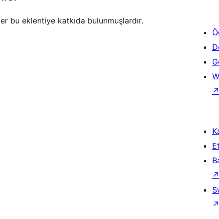
ler bu eklentiye katkıda bulunmuşlardır.
Ö
D
Ge
W
Ka
Et
B
S