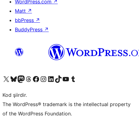
WordPress.com
↗
Matt
↗
bbPress
↗
BuddyPress
↗
X (eski Twitter) hesabımıza bakın
Bluesky hesabımızı ziyaret edin
Mastodon hesabımızı ziyaret edin
Threads hesabımızı ziyaret edin
Facebook sayfamızı ziyaret edin
Instagram hesabımızı ziyaret edin
LinkedIn hesabımızı ziyaret edin
TikTok hesabımızı ziyaret edin
YouTube kanalımızı ziyaret edin
Tumblr hesabımızı ziyaret edin
Kod şiirdir.
The WordPress® trademark is the intellectual property
of the WordPress Foundation.