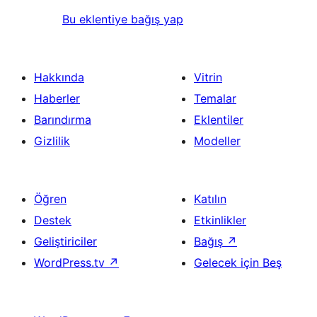
Bu eklentiye bağış yap
Hakkında
Vitrin
Haberler
Temalar
Barındırma
Eklentiler
Gizlilik
Modeller
Öğren
Katılın
Destek
Etkinlikler
Geliştiriciler
Bağış
↗
WordPress.tv
↗
Gelecek için Beş