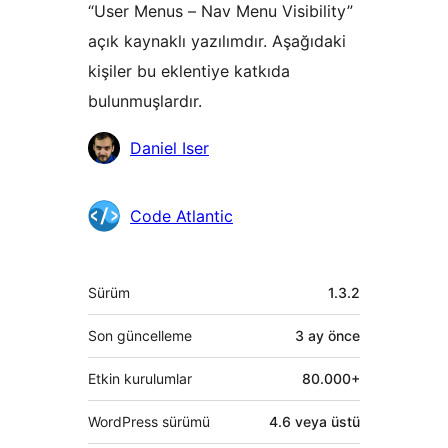
“User Menus – Nav Menu Visibility”
açık kaynaklı yazılımdır. Aşağıdaki
kişiler bu eklentiye katkıda
bulunmuşlardır.
Katkıda
Daniel Iser
bulunanlar
Code Atlantic
Meta
Sürüm
1.3.2
Son güncelleme
3 ay
önce
Etkin kurulumlar
80.000+
WordPress sürümü
4.6 veya üstü