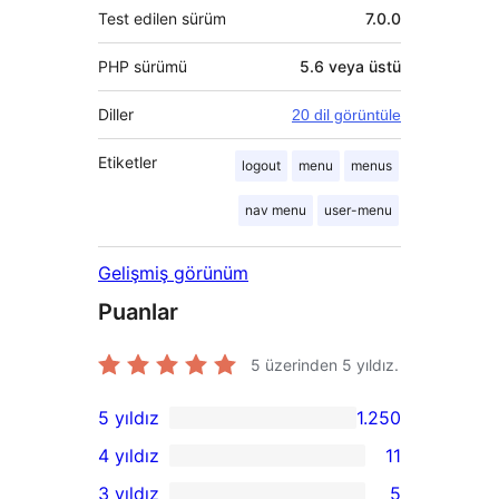
Test edilen sürüm
7.0.0
PHP sürümü
5.6 veya üstü
Diller
20 dil görüntüle
Etiketler
logout
menu
menus
nav menu
user-menu
Gelişmiş görünüm
Puanlar
5 üzerinden
5
yıldız.
5 yıldız
1.250
1.250
4 yıldız
11
5
11
3 yıldız
5