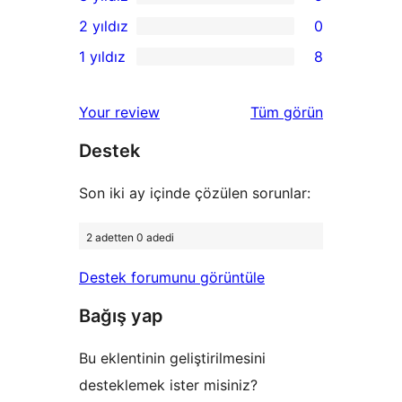
yıldızlı
4
5
2 yıldız
0
inceleme
yıldızlı
3
0
1 yıldız
8
inceleme
yıldızlı
2
8
inceleme
yıldızlı
1
değerlendirmeleri
Your review
Tüm
görün
inceleme
yıldızlı
Destek
inceleme
Son iki ay içinde çözülen sorunlar:
2 adetten 0 adedi
Destek forumunu görüntüle
Bağış yap
Bu eklentinin geliştirilmesini
desteklemek ister misiniz?