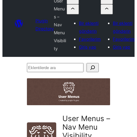
User
Menu
s –
Plugin
Bir eklenti
Bir eklenti
Nav
Directory
gönderin
gönderin
Menu
Favorilerim
Favorilerim
Visibili
Giriş yap
Giriş yap
ty
Eklentilerde
ara
User Menus –
Nav Menu
Visibility