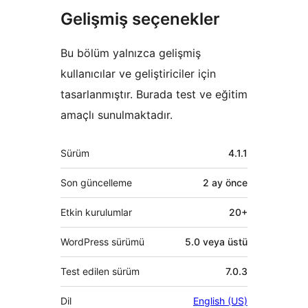
Gelişmiş seçenekler
Bu bölüm yalnızca gelişmiş
kullanıcılar ve geliştiriciler için
tasarlanmıştır. Burada test ve eğitim
amaçlı sunulmaktadır.
Meta
Sürüm
4.1.1
Son güncelleme
2 ay
önce
Etkin kurulumlar
20+
WordPress sürümü
5.0 veya üstü
Test edilen sürüm
7.0.3
Dil
English (US)