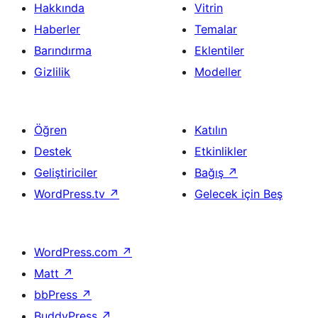
Hakkında
Vitrin
Haberler
Temalar
Barındırma
Eklentiler
Gizlilik
Modeller
Öğren
Katılın
Destek
Etkinlikler
Geliştiriciler
Bağış
↗
WordPress.tv
↗
Gelecek için Beş
WordPress.com
↗
Matt
↗
bbPress
↗
BuddyPress
↗