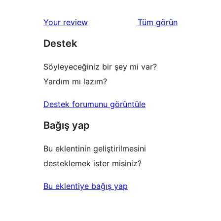
inceleme
yıldızlı
1
değerlendirmeleri
Your review
Tüm
görün
inceleme
yıldızlı
Destek
inceleme
Söyleyeceğiniz bir şey mi var?
Yardım mı lazım?
Destek forumunu görüntüle
Bağış yap
Bu eklentinin geliştirilmesini
desteklemek ister misiniz?
Bu eklentiye bağış yap