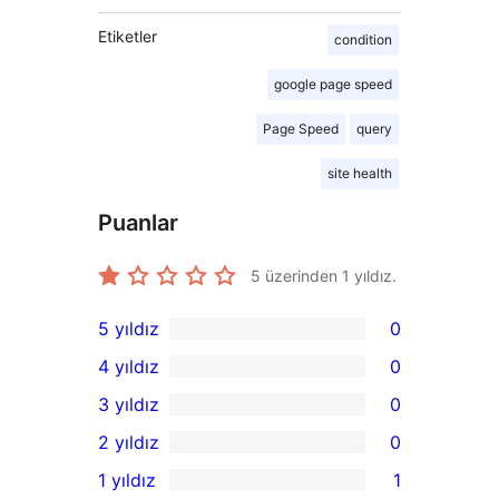
Etiketler
condition
google page speed
Page Speed
query
site health
Puanlar
5 üzerinden
1
yıldız.
5 yıldız
0
0
4 yıldız
0
5
0
3 yıldız
0
yıldızlı
4
0
2 yıldız
0
inceleme
yıldızlı
3
0
1 yıldız
1
inceleme
yıldızlı
2
1