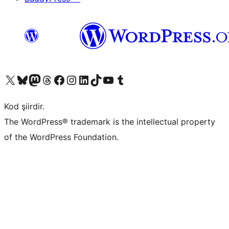
X (eski Twitter) hesabımıza bakın
Bluesky hesabımızı ziyaret edin
Mastodon hesabımızı ziyaret edin
Threads hesabımızı ziyaret edin
Facebook sayfamızı ziyaret edin
Instagram hesabımızı ziyaret edin
LinkedIn hesabımızı ziyaret edin
TikTok hesabımızı ziyaret edin
YouTube kanalımızı ziyaret edin
Tumblr hesabımızı ziyaret edin
Kod şiirdir.
The WordPress® trademark is the intellectual property
of the WordPress Foundation.