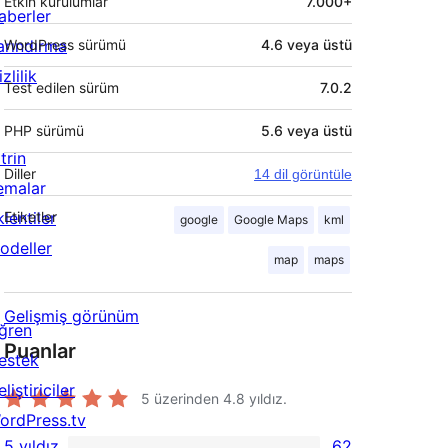
Etkin kurulumlar
7.000+
aberler
arındırma
WordPress sürümü
4.6 veya üstü
zlilik
Test edilen sürüm
7.0.2
PHP sürümü
5.6 veya üstü
trin
Diller
14 dil görüntüle
emalar
lentiler
Etiketler
google
Google Maps
kml
odeller
map
maps
Gelişmiş görünüm
ğren
Puanlar
estek
liştiriciler
5 üzerinden
4.8
yıldız.
ordPress.tv
5 yıldız
62