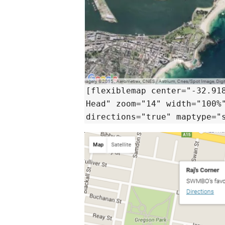
[flexiblemap center="-32.91
Head" zoom="14" width="100%
directions="true" maptype="