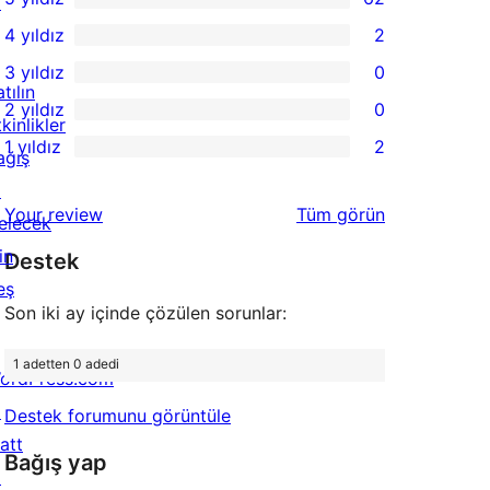
↗
62
4 yıldız
2
5
2
3 yıldız
0
yıldızlı
4
0
tılın
2 yıldız
0
inceleme
yıldızlı
3
0
kinlikler
1 yıldız
2
inceleme
yıldızlı
2
ağış
2
inceleme
yıldızlı
↗
1
değerlendirmeleri
Your review
Tüm
görün
inceleme
elecek
yıldızlı
in
Destek
inceleme
eş
Son iki ay içinde çözülen sorunlar:
1 adetten 0 adedi
ordPress.com
↗
Destek forumunu görüntüle
att
Bağış yap
↗