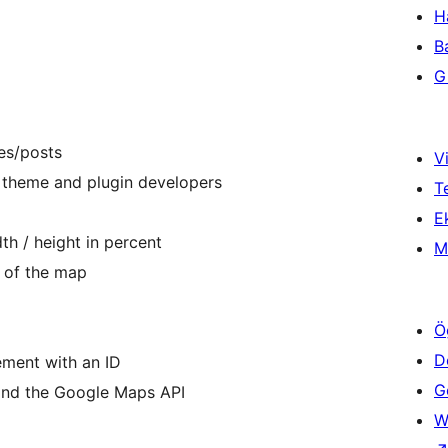
H
B
Gi
es/posts
Vi
 theme and plugin developers
T
Ek
h / height in percent
M
 of the map
Ö
D
ement with an ID
Ge
and the Google Maps API
W