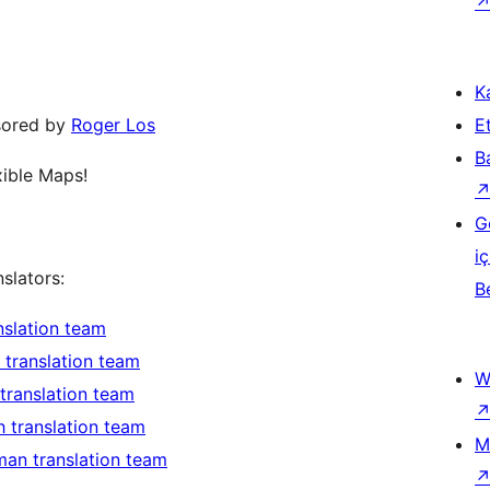
Ka
sored by
Roger Los
Et
B
ible Maps!
G
iç
slators:
B
nslation team
 translation team
W
 translation team
h translation team
M
an translation team