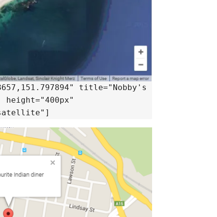
8657,151.797894" title="Nobby's
" height="400px"
satellite"]