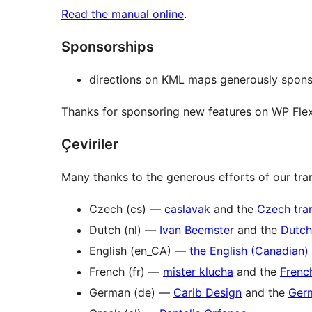
Read the manual online
.
Sponsorships
directions on KML maps generously spon
Thanks for sponsoring new features on WP Flex
Çeviriler
Many thanks to the generous efforts of our tran
Czech (cs) —
caslavak
and the
Czech tra
Dutch (nl) —
Ivan Beemster
and the
Dutch
English (en_CA) —
the English (Canadian)
French (fr) —
mister klucha
and the
Frenc
German (de) —
Carib Design
and the
Germ