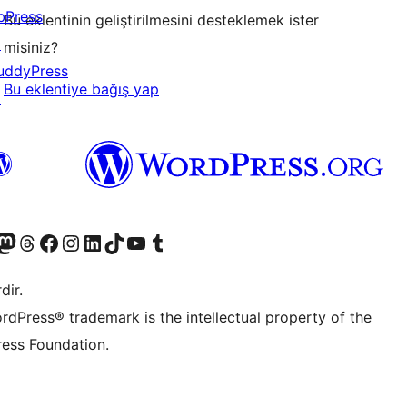
bPress
Bu eklentinin geliştirilmesini desteklemek ister
↗
misiniz?
uddyPress
Bu eklentiye bağış yap
↗
akın
ziyaret edin
odon hesabımızı ziyaret edin
Threads hesabımızı ziyaret edin
Facebook sayfamızı ziyaret edin
Instagram hesabımızı ziyaret edin
LinkedIn hesabımızı ziyaret edin
TikTok hesabımızı ziyaret edin
YouTube kanalımızı ziyaret edin
Tumblr hesabımızı ziyaret edin
dir.
rdPress® trademark is the intellectual property of the
ess Foundation.