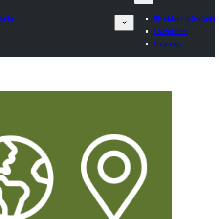
derin
Bir eklenti gönderin
Favorilerim
Giriş yap