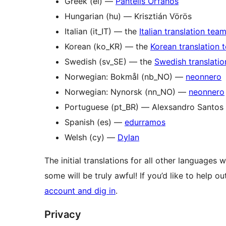
Greek (el) —
Pantelis Orfanos
Hungarian (hu) — Krisztián Vörös
Italian (it_IT) — the
Italian translation tea
Korean (ko_KR) — the
Korean translation 
Swedish (sv_SE) — the
Swedish translati
Norwegian: Bokmål (nb_NO) —
neonnero
Norwegian: Nynorsk (nn_NO) —
neonnero
Portuguese (pt_BR) — Alexsandro Santos
Spanish (es) —
edurramos
Welsh (cy) —
Dylan
The initial translations for all other languages 
some will be truly awful! If you’d like to help ou
account and dig in
.
Privacy