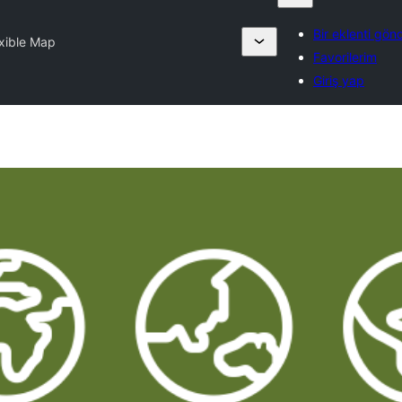
Bir eklenti gön
xible Map
Favorilerim
Giriş yap