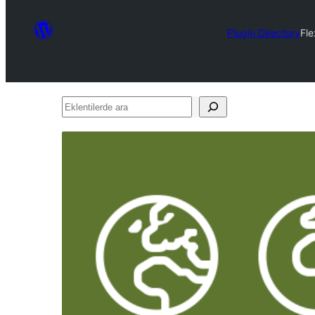
Plugin Directory
Fle
Eklentilerde
ara