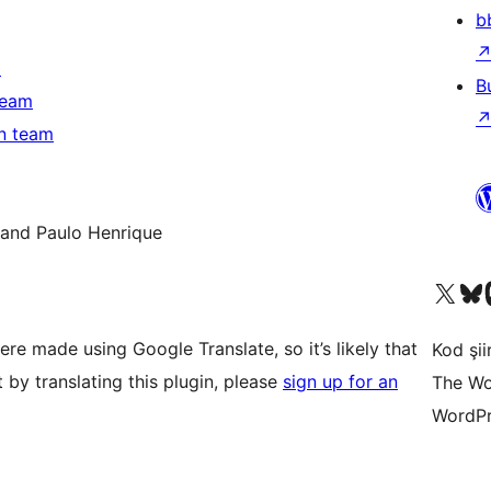
b
m
B
team
on team
 and Paulo Henrique
X (eski Twitter) hesabımıza b
Bluesky hesabımızı 
Mast
were made using Google Translate, so it’s likely that
Kod şiir
t by translating this plugin, please
sign up for an
The Wo
WordPr