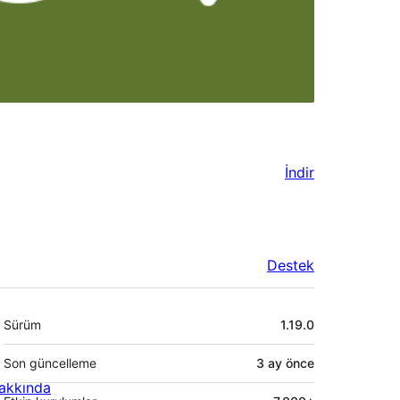
İndir
Destek
Meta
Sürüm
1.19.0
Son güncelleme
3 ay
önce
akkında