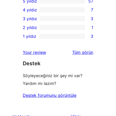
5 yıldız
57
57
4 yıldız
7
5
7
3 yıldız
3
yıldızlı
4
3
2 yıldız
1
inceleme
yıldızlı
3
1
1 yıldız
3
inceleme
yıldızlı
2
3
inceleme
yıldızlı
1
değerlendirmeleri
Your review
Tüm
görün
inceleme
yıldızlı
Destek
inceleme
Söyleyeceğiniz bir şey mi var?
Yardım mı lazım?
Destek forumunu görüntüle