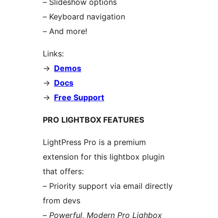
– Slideshow options
– Keyboard navigation
– And more!
Links:
->
Demos
->
Docs
->
Free Support
PRO LIGHTBOX FEATURES
LightPress Pro is a premium
extension for this lightbox plugin
that offers:
– Priority support via email directly
from devs
–
Powerful, Modern Pro Lighbox