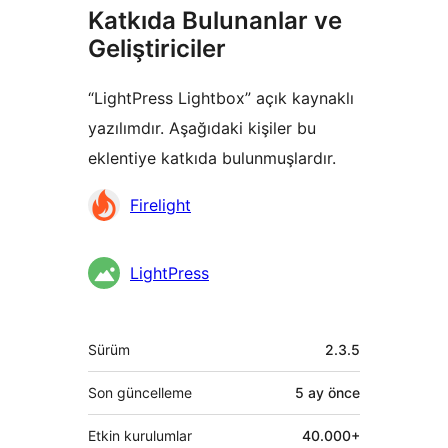
Katkıda Bulunanlar ve
Geliştiriciler
“LightPress Lightbox” açık kaynaklı
yazılımdır. Aşağıdaki kişiler bu
eklentiye katkıda bulunmuşlardır.
Katkıda
Firelight
bulunanlar
LightPress
Meta
Sürüm
2.3.5
Son güncelleme
5 ay
önce
Etkin kurulumlar
40.000+