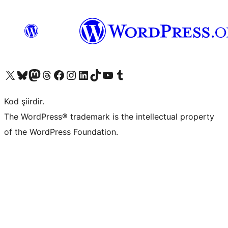
X (eski Twitter) hesabımıza bakın
Bluesky hesabımızı ziyaret edin
Mastodon hesabımızı ziyaret edin
Threads hesabımızı ziyaret edin
Facebook sayfamızı ziyaret edin
Instagram hesabımızı ziyaret edin
LinkedIn hesabımızı ziyaret edin
TikTok hesabımızı ziyaret edin
YouTube kanalımızı ziyaret edin
Tumblr hesabımızı ziyaret edin
Kod şiirdir.
The WordPress® trademark is the intellectual property
of the WordPress Foundation.