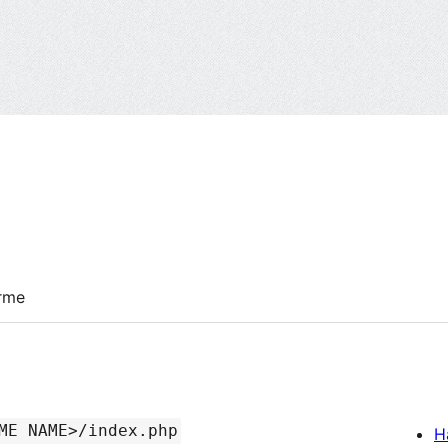
irme
ME NAME>/index.php
H