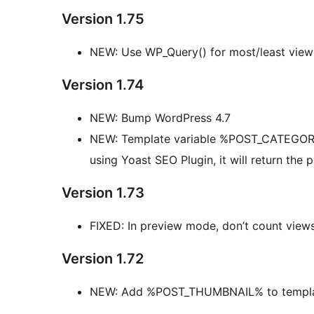
Version 1.75
NEW: Use WP_Query() for most/least view
Version 1.74
NEW: Bump WordPress 4.7
NEW: Template variable %POST_CATEGORY_ID
using Yoast SEO Plugin, it will return the
Version 1.73
FIXED: In preview mode, don’t count view
Version 1.72
NEW: Add %POST_THUMBNAIL% to templat