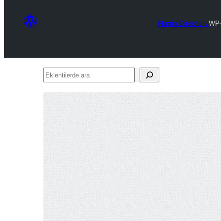
Plugin Directory
WP-
Eklentilerde
ara