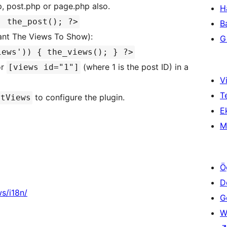
p, post.php or page.php also.
H
: the_post(); ?>
B
ant The Views To Show):
Gi
iews')) { the_views(); } ?>
r
(where 1 is the post ID) in a
[views id="1"]
Vi
T
to configure the plugin.
stViews
Ek
M
Ö
D
s/i18n/
Ge
W