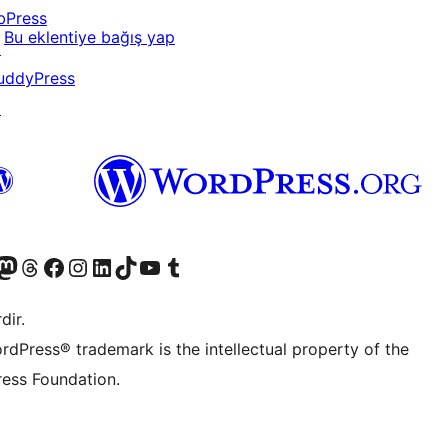
bPress
Bu eklentiye bağış yap
↗
uddyPress
↗
akın
ziyaret edin
odon hesabımızı ziyaret edin
Threads hesabımızı ziyaret edin
Facebook sayfamızı ziyaret edin
Instagram hesabımızı ziyaret edin
LinkedIn hesabımızı ziyaret edin
TikTok hesabımızı ziyaret edin
YouTube kanalımızı ziyaret edin
Tumblr hesabımızı ziyaret edin
dir.
rdPress® trademark is the intellectual property of the
ess Foundation.