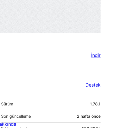
İndir
Destek
Meta
Sürüm
1.78.1
Son güncelleme
2 hafta
önce
akkında