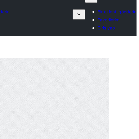
derin
Bir eklenti gönderin
Favorilerim
Giriş yap