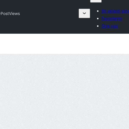
Bir eklenti gön
PostViews
Favorilerim
Giriş yap