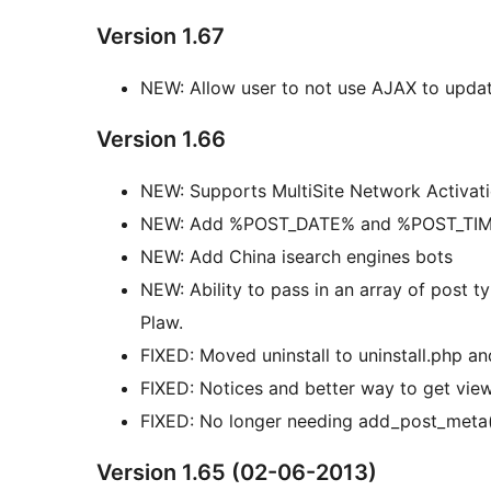
Version 1.67
NEW: Allow user to not use AJAX to upda
Version 1.66
NEW: Supports MultiSite Network Activat
NEW: Add %POST_DATE% and %POST_TIME%
NEW: Add China isearch engines bots
NEW: Ability to pass in an array of post t
Plaw.
FIXED: Moved uninstall to uninstall.php an
FIXED: Notices and better way to get vi
FIXED: No longer needing add_post_meta()
Version 1.65 (02-06-2013)