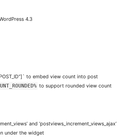
 WordPress 4.3
POST_ID”]` to embed view count into post
to support rounded view count
UNT_ROUNDED%
ment_views’ and ‘postviews_increment_views_ajax’
n under the widget