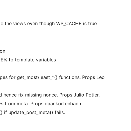
te the views even though WP_CACHE is true
ion
 to template variables
ypes for get_most/least_*() functions. Props Leo
d hence fix missing nonce. Props Julio Potier.
ews from meta. Props daankortenbach.
 if update_post_meta() fails.