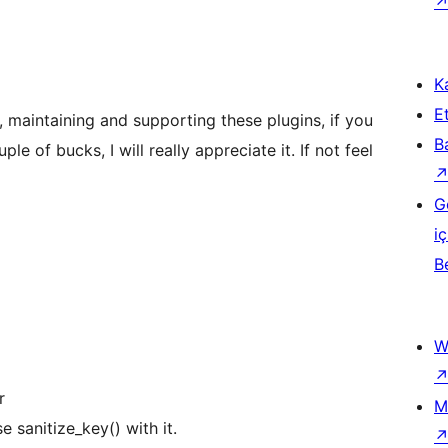
Ka
Et
, maintaining and supporting these plugins, if you
B
e of bucks, I will really appreciate it. If not feel
G
iç
B
W
r
M
e sanitize_key() with it.