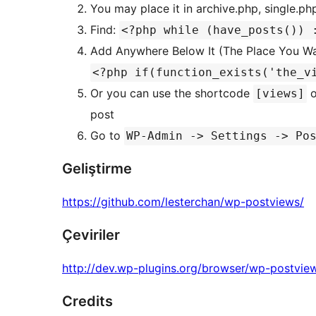
You may place it in archive.php, single.ph
Find:
<?php while (have_posts()) 
Add Anywhere Below It (The Place You W
<?php if(function_exists('the_v
Or you can use the shortcode
o
[views]
post
Go to
WP-Admin -> Settings -> Po
Geliştirme
https://github.com/lesterchan/wp-postviews/
Çeviriler
http://dev.wp-plugins.org/browser/wp-postview
Credits