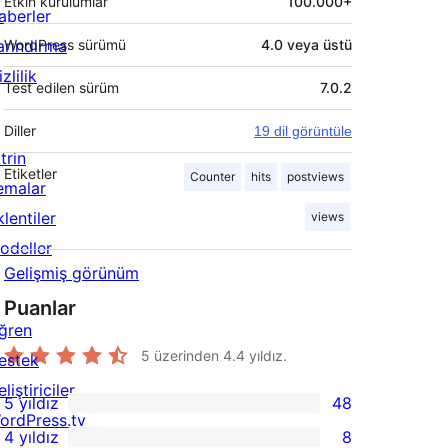
Etkin kurulumlar
100.000+
aberler
arındırma
WordPress sürümü
4.0 veya üstü
zlilik
Test edilen sürüm
7.0.2
Diller
19 dil görüntüle
trin
Etiketler
Counter
hits
postviews
emalar
lentiler
views
odeller
Gelişmiş görünüm
Puanlar
ğren
5 üzerinden
4.4
yıldız.
estek
liştiriciler
5 yıldız
48
48
ordPress.tv
4 yıldız
8
5