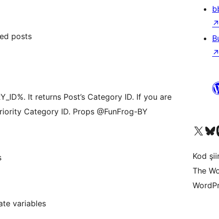
b
ed posts
B
%. It returns Post’s Category ID. If you are
 priority Category ID. Props @FunFrog-BY
X (eski Twitter) hesabımıza b
Bluesky hesabımızı 
Mast
Kod şiir
s
The Wo
WordPr
e variables