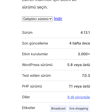
sürümü seçin.
İndir
Meta
Sürüm
4.13.1
Son güncelleme
4 hafta
önce
Etkin kurulumlar
3.000+
WordPress sürümü
5.8 veya üstü
Test edilen sürüm
7.0.3
PHP sürümü
7.1 veya üstü
Diller
8 dil görüntüle
Etiketler
Broadcast
live shopping