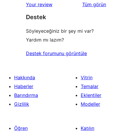
değerlendirmeleri
Your review
Tüm
görün
inceleme
yıldızlı
Destek
inceleme
Söyleyeceğiniz bir şey mi var?
Yardım mı lazım?
Destek forumunu görüntüle
Hakkında
Vitrin
Haberler
Temalar
Barındırma
Eklentiler
Gizlilik
Modeller
Öğren
Katılın