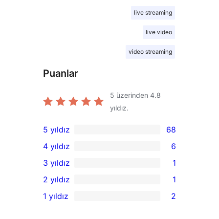
live streaming
live video
video streaming
Puanlar
5 üzerinden
4.8
yıldız.
5 yıldız
68
68
4 yıldız
6
5
6
3 yıldız
1
yıldızlı
4
1
2 yıldız
1
inceleme
yıldızlı
3
1
1 yıldız
2
inceleme
yıldızlı
2
2
inceleme
yıldızlı
1