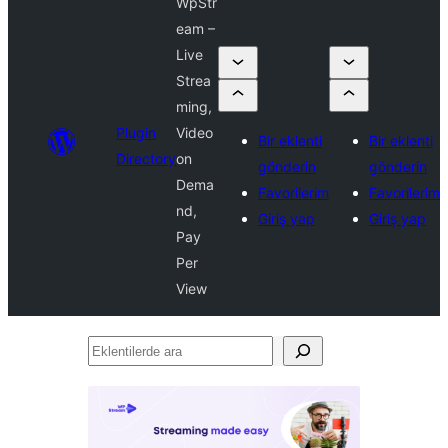
WpStr
eam –
Live
Strea
ming,
Plugin
Video
Bir eklenti
Bir eklenti
Directory
on
gönderin
gönderin
Dema
Favorilerim
Favorilerim
nd,
Giriş yap
Giriş yap
Pay
Per
View
Eklentilerde
ara