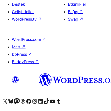
Destek
Etkinlikler
Geliştiriciler
Bağış
↗
WordPress.tv
↗
Swag
↗
WordPress.com
↗
Matt
↗
bbPress
↗
BuddyPress
↗
X (eski Twitter) hesabımıza bakın
Bluesky hesabımızı ziyaret edin
Mastodon hesabımızı ziyaret edin
Threads hesabımızı ziyaret edin
Facebook sayfamızı ziyaret edin
Instagram hesabımızı ziyaret edin
LinkedIn hesabımızı ziyaret edin
TikTok hesabımızı ziyaret edin
YouTube kanalımızı ziyaret edin
Tumblr hesabımızı ziyaret edin