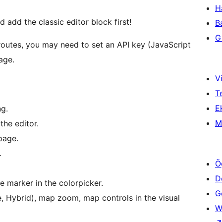
H
 add the classic editor block first!
B
Gi
routes, you may need to set an API key (JavaScript
age.
Vi
T
Ek
g.
M
the editor.
page.
.
Ö
D
he marker in the colorpicker.
Ge
e, Hybrid), map zoom, map controls in the visual
W