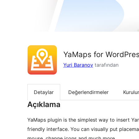
YaMaps for WordPres
Yuri Baranov
tarafından
Detaylar
Değerlendirmeler
Kurul
Açıklama
YaMaps plugin is the simplest way to insert Ya
friendly interface. You can visually put plac
mouse, change icons and much more.