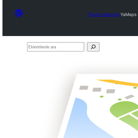
Plugin Directory
YaMaps f
Eklentilerde
ara