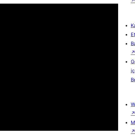
Ka
Et
B
G
iç
B
W
M