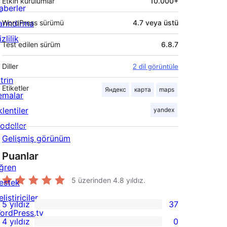
Etkin kurulumlar
10.000+
aberler
arındırma
WordPress sürümü
4.7 veya üstü
zlilik
Test edilen sürüm
6.8.7
Diller
2 dil görüntüle
trin
Etiketler
Яндекс
карта
maps
emalar
lentiler
yandex
odeller
Gelişmiş görünüm
Puanlar
ğren
5 üzerinden
4.8
yıldız.
estek
liştiriciler
5 yıldız
37
37
ordPress.tv
4 yıldız
0
5