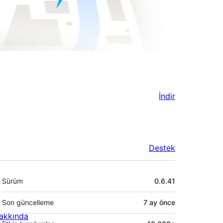
İndir
Destek
Meta
Sürüm
0.6.41
Son güncelleme
7 ay
önce
akkında