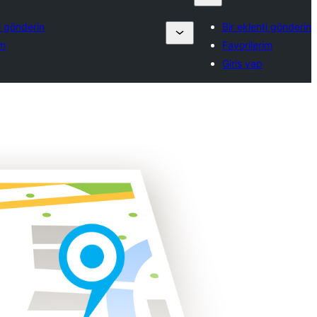
ti gönderin
Bir eklenti gönderin
im
Favorilerim
Giriş yap