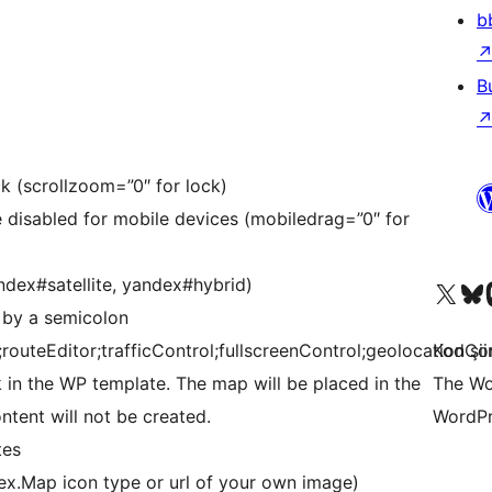
b
B
 (scrollzoom=”0″ for lock)
disabled for mobile devices (mobiledrag=”0″ for
dex#satellite, yandex#hybrid)
X (eski Twitter) hesabımıza b
Bluesky hesabımızı 
Mast
 by a semicolon
outeEditor;trafficControl;fullscreenControl;geolocationCon
Kod şiir
k in the WP template. The map will be placed in the
The Wo
ntent will not be created.
WordPr
tes
x.Map icon type or url of your own image)