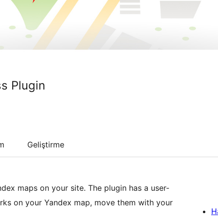
s Plugin
um
Geliştirme
ndex maps on your site. The plugin has a user-
emarks on your Yandex map, move them with your
H