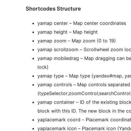
Shortcodes Structure
yamap center – Map center coordinates
yamap height – Map height
yamap zoom – Map zoom (0 to 19)
yamap scrollzoom – Scrollwheel zoom lock
yamap mobiledrag – Map dragging can be 
lock)
yamap type – Map type (yandex#map, yan
yamap controls – Map controls separated
(typeSelector;zoomControl;searchControl;r
yamap container – ID of the existing bloc
block with this ID. The new block in the co
yaplacemark coord – Placemark coordina
yaplacemark icon – Placemark icon (Yande