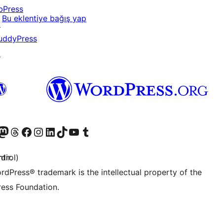
bPress
Bu eklentiye bağış yap
↗
uddyPress
↗
akın
ziyaret edin
odon hesabımızı ziyaret edin
Threads hesabımızı ziyaret edin
Facebook sayfamızı ziyaret edin
Instagram hesabımızı ziyaret edin
LinkedIn hesabımızı ziyaret edin
TikTok hesabımızı ziyaret edin
YouTube kanalımızı ziyaret edin
Tumblr hesabımızı ziyaret edin
trol)
dir.
rdPress® trademark is the intellectual property of the
ess Foundation.