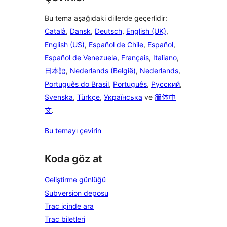
Bu tema aşağıdaki dillerde geçerlidir:
Català
,
Dansk
,
Deutsch
,
English (UK)
,
English (US)
,
Español de Chile
,
Español
,
Español de Venezuela
,
Français
,
Italiano
,
日本語
,
Nederlands (België)
,
Nederlands
,
Português do Brasil
,
Português
,
Русский
,
Svenska
,
Türkçe
,
Українська
ve
简体中
文
.
Bu temayı çevirin
Koda göz at
Geliştirme günlüğü
Subversion deposu
Trac içinde ara
Trac biletleri