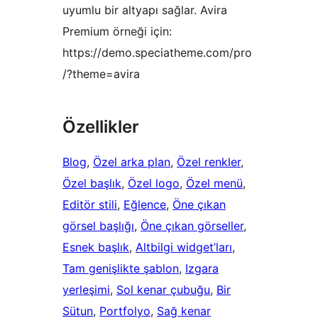
uyumlu bir altyapı sağlar. Avira
Premium örneği için:
https://demo.speciatheme.com/pro
/?theme=avira
Özellikler
Blog
, 
Özel arka plan
, 
Özel renkler
, 
Özel başlık
, 
Özel logo
, 
Özel menü
, 
Editör stili
, 
Eğlence
, 
Öne çıkan
görsel başlığı
, 
Öne çıkan görseller
, 
Esnek başlık
, 
Altbilgi widget’ları
, 
Tam genişlikte şablon
, 
Izgara
yerleşimi
, 
Sol kenar çubuğu
, 
Bir
Sütun
, 
Portfolyo
, 
Sağ kenar