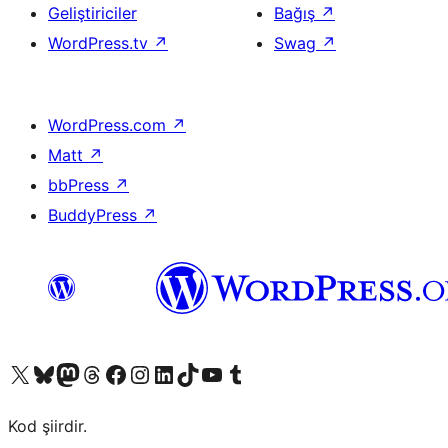
Geliştiriciler
Bağış
↗
WordPress.tv
↗
Swag
↗
WordPress.com
↗
Matt
↗
bbPress
↗
BuddyPress
↗
X (eski Twitter) hesabımıza bakın
Bluesky hesabımızı ziyaret edin
Mastodon hesabımızı ziyaret edin
Threads hesabımızı ziyaret edin
Facebook sayfamızı ziyaret edin
Instagram hesabımızı ziyaret edin
LinkedIn hesabımızı ziyaret edin
TikTok hesabımızı ziyaret edin
YouTube kanalımızı ziyaret edin
Tumblr hesabımızı ziyaret edin
Kod şiirdir.