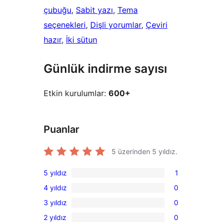
çubuğu
, 
Sabit yazı
, 
Tema
seçenekleri
, 
Dişli yorumlar
, 
Çeviri
hazır
, 
İki sütun
Günlük indirme sayısı
Etkin kurulumlar:
600+
Puanlar
5 üzerinden
5
yıldız.
5 yıldız
1
1
4 yıldız
0
5
0
3 yıldız
0
yıldızlı
4
0
inceleme
2 yıldız
0
yıldızlı
3