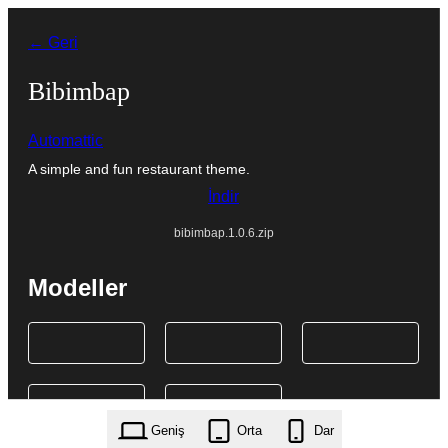
İçeriğe
← Geri
geç
Bibimbap
Automattic
A simple and fun restaurant theme.
İndir
bibimbap.1.0.6.zip
Modeller
Geniş
Orta
Dar