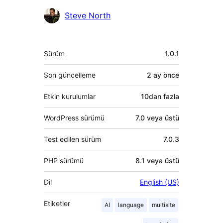
Katkıda
Steve North
bulunanlar
Meta
Sürüm
1.0.1
Son güncelleme
2 ay
önce
Etkin kurulumlar
10dan fazla
WordPress sürümü
7.0 veya üstü
Test edilen sürüm
7.0.3
PHP sürümü
8.1 veya üstü
Dil
English (US)
Etiketler
AI
language
multisite